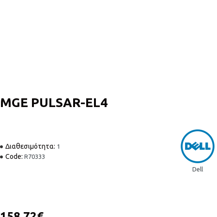
MGE PULSAR-EL4
Διαθεσιμότητα:
1
Code:
R70333
Dell
158.72€