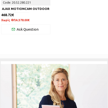
Code:
20.52.280.221
AJAX MOTIONCAM OUTDOOR
468.72€
Χωρίς ΦΠΑ:378.00€
Ask Question