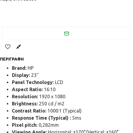
ΠΕΡΙΓΡΑΦΉ
Brand:
HP
Display:
23"
Panel Technology:
LCD
Aspect Ratio:
16:10
Resolution:
1920 x 1080
Brightness:
250 cd / m2
Contrast Ratio:
1000:1 (Typical)
Response Time (Typical) :
5ms
Pixel pitch:
0,282mm
Viewing Angle:
Horizontal: ±170°/Vertical: ±160°