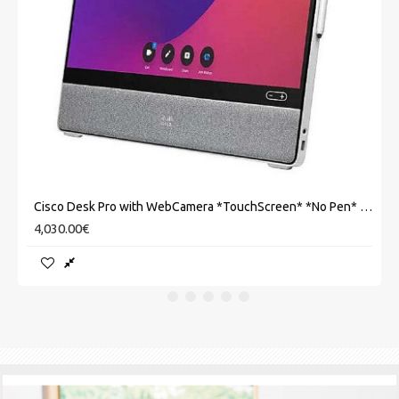
Cisco Desk Pro with WebCamera *TouchScreen* *No Pen* *No PSU*
4,030.00€